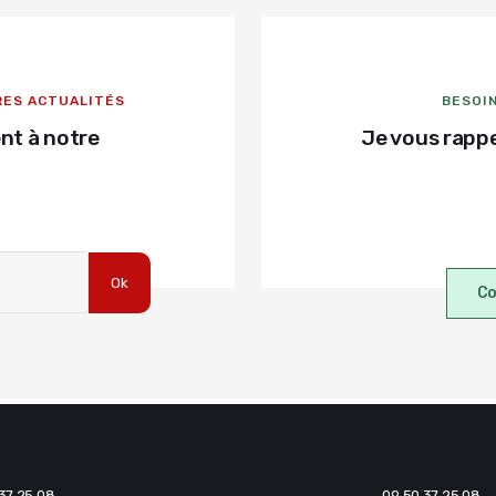
RES ACTUALITÉS
BESOIN
nt à notre
Je vous rappe
Co
37 25 08
09 50 37 25 08