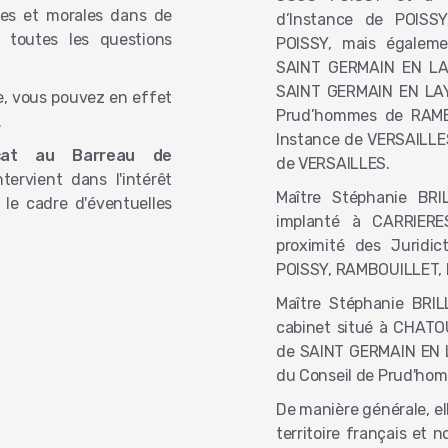
ques et morales dans de
d’Instance de POISS
 toutes les questions
POISSY, mais égaleme
SAINT GERMAIN EN LA
SAINT GERMAIN EN LAYE
e, vous pouvez en effet
Prud’hommes de RAMB
.
Instance de VERSAILLE
cat au Barreau de
de VERSAILLES.
ntervient dans l'intérêt
Maître Stéphanie BRI
 le cadre d'éventuelles
implanté à CARRIER
proximité des Juridi
POISSY, RAMBOUILLET, 
Maître Stéphanie BRI
cabinet situé à CHATOU
de SAINT GERMAIN EN LA
du Conseil de Prud'ho
De manière générale, el
territoire français et