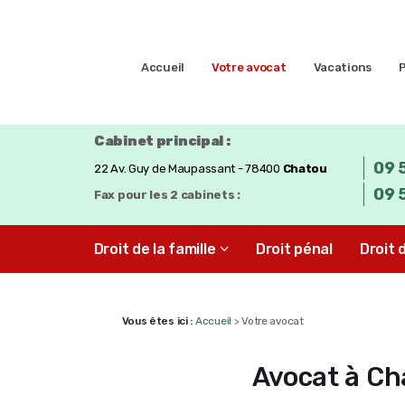
Accueil
Votre avocat
Vacations
Cabinet principal :
09 
22 Av. Guy de Maupassant - 78400
Chatou
09 
Fax pour les 2 cabinets :
Droit de la famille
Droit pénal
Droit 
Vous êtes ici :
Accueil
> Votre avocat
Avocat à Ch