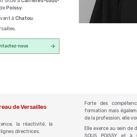
et situé à
Carrières-sous-
 de
Poissy
.
uvant à
Chatou
.
sailles.
ntactez-nous
Forte des compétenc
reau de Versailles
formation mais égaleme
de la profession, elle 
nce, la réactivité, la
Elle exerce au sein de
lignes directrices.
SOUS POISSY et à C